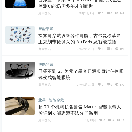
古尔曼：苹果 Apple Watch 非侵入式血糖
监测功能仍需多年才能面世
0
0
161
魔果智讯
25年4月1日
智能穿戴
探索可穿戴设备各种可能，古尔曼称苹果
正规划带摄像头的 AirPods 及智能戒指
0
0
128
魔果智讯
24年2月26日
智能穿戴
只需不到 25 美元？黑客开源项目让任何眼
镜变成智能眼镜
0
0
176
魔果智讯
24年5月17日
业界
智能穿戴
超 70 个机构联名警告 Meta：智能眼镜人
脸识别功能恐遭不法分子滥用
0
0
15
魔果智讯
4月15日