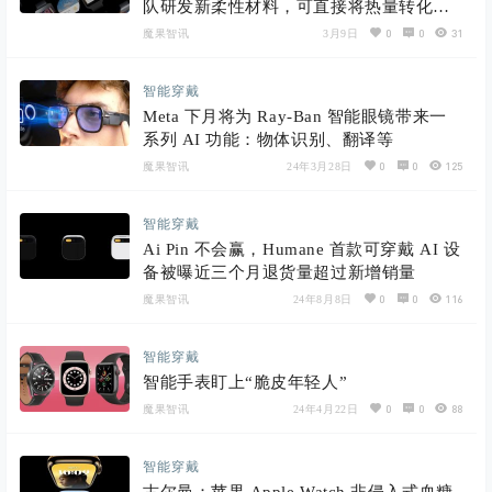
队研发新柔性材料，可直接将热量转化为
电能
0
0
31
魔果智讯
3月9日
智能穿戴
Meta 下月将为 Ray-Ban 智能眼镜带来一
系列 AI 功能：物体识别、翻译等
0
0
125
魔果智讯
24年3月28日
智能穿戴
Ai Pin 不会赢，Humane 首款可穿戴 AI 设
备被曝近三个月退货量超过新增销量
0
0
116
魔果智讯
24年8月8日
智能穿戴
智能手表盯上“脆皮年轻人”
0
0
88
魔果智讯
24年4月22日
智能穿戴