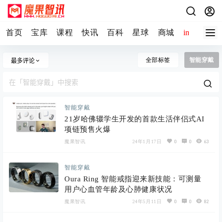
首页
宝库
课程
快讯
百科
星球
商城
image-2 
全部标签
智能穿戴
最多评论
智能穿戴
21岁哈佛辍学生开发的首款生活伴侣式AI
项链预售火爆
0
0
63
魔果智讯
24年1月17日
智能穿戴
Oura Ring 智能戒指迎来新技能：可测量
用户心血管年龄及心肺健康状况
0
0
82
魔果智讯
24年5月11日