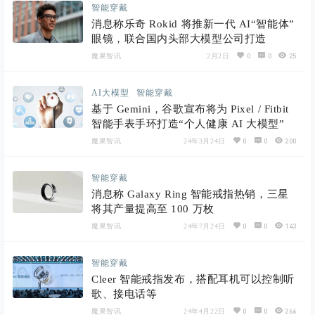
智能穿戴
消息称乐奇 Rokid 将推新一代 AI“智能体”
眼镜，联合国内头部大模型公司打造
0
0
25
魔果智讯
2月2日
AI大模型
智能穿戴
基于 Gemini，谷歌宣布将为 Pixel / Fitbit
智能手表手环打造“个人健康 AI 大模型”
0
0
200
魔果智讯
24年3月24日
智能穿戴
消息称 Galaxy Ring 智能戒指热销，三星
将其产量提高至 100 万枚
0
0
143
魔果智讯
24年7月24日
智能穿戴
Cleer 智能戒指发布，搭配耳机可以控制听
歌、接电话等
0
0
266
魔果智讯
24年4月22日