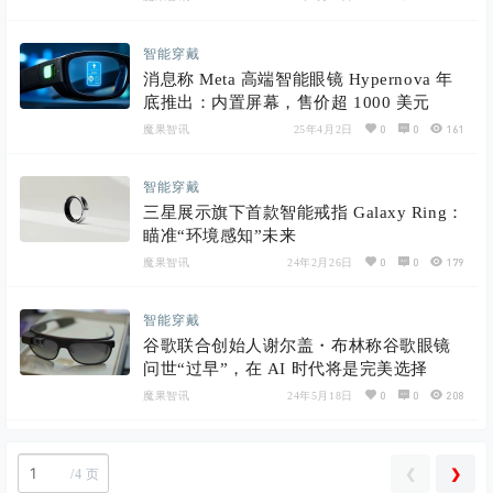
智能穿戴
消息称 Meta 高端智能眼镜 Hypernova 年
底推出：内置屏幕，售价超 1000 美元
0
0
161
魔果智讯
25年4月2日
智能穿戴
三星展示旗下首款智能戒指 Galaxy Ring：
瞄准“环境感知”未来
0
0
179
魔果智讯
24年2月26日
智能穿戴
谷歌联合创始人谢尔盖・布林称谷歌眼镜
问世“过早”，在 AI 时代将是完美选择
0
0
208
魔果智讯
24年5月18日
❮
❯
/
4 页