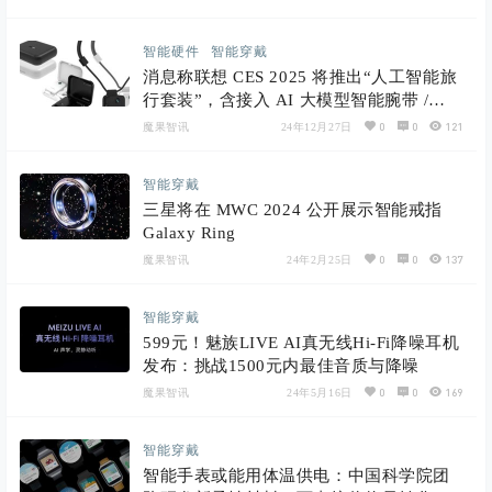
智能硬件
智能穿戴
消息称联想 CES 2025 将推出“人工智能旅
行套装”，含接入 AI 大模型智能腕带 /
TWS 耳机 / 吊坠
0
0
121
魔果智讯
24年12月27日
智能穿戴
三星将在 MWC 2024 公开展示智能戒指
Galaxy Ring
0
0
137
魔果智讯
24年2月25日
智能穿戴
599元！魅族LIVE AI真无线Hi-Fi降噪耳机
发布：挑战1500元内最佳音质与降噪
0
0
169
魔果智讯
24年5月16日
智能穿戴
智能手表或能用体温供电：中国科学院团