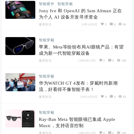
智能硬件
智能穿戴
Jony Ive 和 OpenAI 的 Sam Altman 正在
为个人 AI 设备开发寻求资金
0
0
86
魔果智讯
24年4月6日
智能穿戴
苹果、Meta等纷纷布局AI眼镜产品：有望
成为新一代智能穿戴设备
0
0
188
魔果智讯
24年8月19日
智能穿戴
华为WATCH GT 4发布：穿戴时尚新潮
流，好看得不像智能手表！
0
0
82
魔果智讯
23年10月4日
智能穿戴
Ray-Ban Meta 智能眼镜已集成 Apple
Music，支持语音控制
0
0
105
魔果智讯
24年4月23日