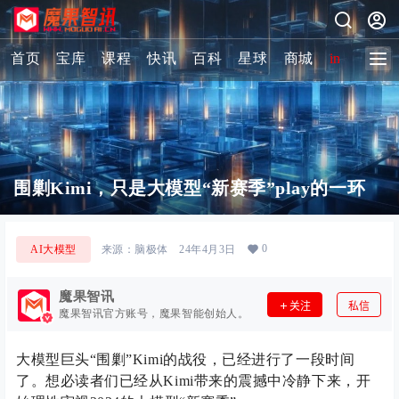
首页
宝库
课程
快讯
百科
星球
商城
image-2 
围剿Kimi，只是大模型“新赛季”play的一环
0
AI大模型
来源：
脑极体
24年4月3日
魔果智讯
关注
私信
魔果智讯官方账号，魔果智能创始人。
大模型巨头“围剿”Kimi的战役，已经进行了一段时间
了。想必读者们已经从Kimi带来的震撼中冷静下来，开