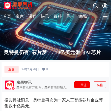
首页
宝库
课程
快讯
百科
星球
商城
image-2 
奥特曼仍有“芯片梦”，10亿美元砸向AI芯片
0
业界
24年1月20日
魔果智讯
关注
私信
魔果智讯官方账号，魔果智能创始人。
据彭博社消息，奥特曼再次为一家人工智能芯片企业筹
集数十亿美元。