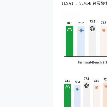
（LSA）、ScMoE 