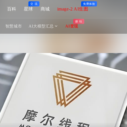
交 流
免费体验
百科
星球
商城
image-2 AI生图
赚 钱
智慧城市
AI大模型汇总
AI变现