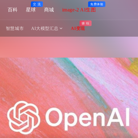
交 流
免费体验
百科
星球
商城
image-2 AI生图
赚 钱
智慧城市
AI大模型汇总
AI变现