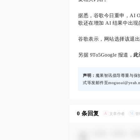
据悉，谷歌今日重申，AI Ov
歌还在增加 AI 结果中出
谷歌表示，网站选择该退
另据 9To5Google 报道，
此
声明：
魔果智讯倡导尊重与保
式等发邮件至moguoai@yea
0 条回复
A
M
文章作者
管
欢迎您，新朋友，感