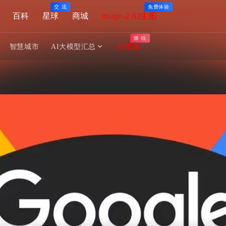
交 流
免费体验
百科
星球
商城
image-2 AI生图
赚 钱
智慧城市
AI大模型汇总
AI变现