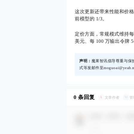
这次更新还带来性能和价格调整。
前模型的 1/3。
定价方面，常规模式维持每 10
美元、每 100 万输出令牌 5
声明：
魔果智讯倡导尊重与保
式等发邮件至moguoai@yea
0 条回复
A
M
文章作者
管
欢迎您，新朋友，感