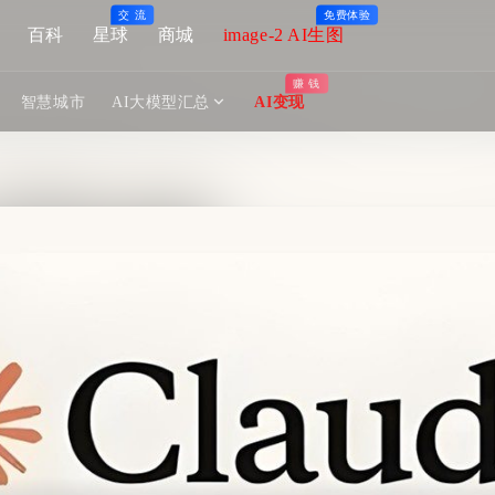
交 流
免费体验
百科
星球
商城
image-2 AI生图
赚 钱
智慧城市
AI大模型汇总
AI变现