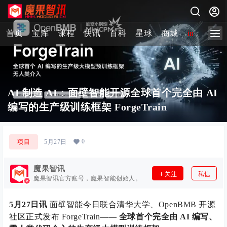
首页
宝库
课程
快讯
百科
星球
商城
image-2 
AI 制造 AI：面壁智能开源全球首个完全由 AI
编写的生产级训练框架 ForgeTrain
0
项目
5月27日
魔果智讯
关注
私信
魔果智讯官方账号，魔果智能创始人。
5月27日讯
面壁智能今日联合清华大学、OpenBMB 开源
社区正式发布 ForgeTrain——
全球首个完全由 AI 编写、