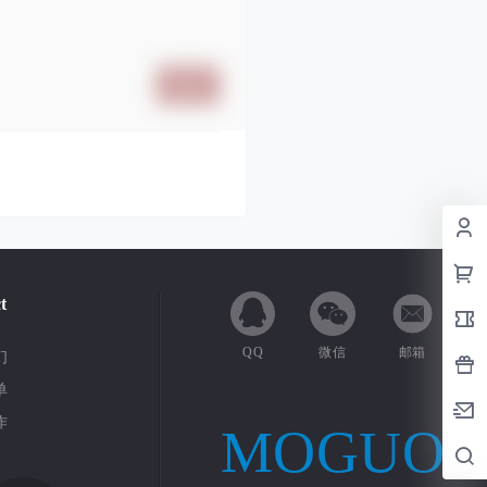
提交
t
QQ
微信
邮箱
们
单
作
MOGUO