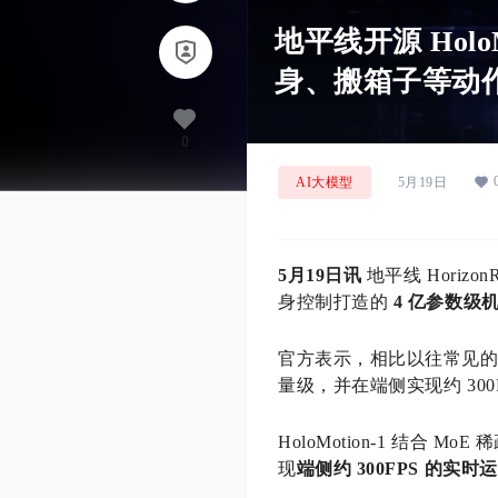
地平线开源 Hol
身、搬箱子等动
0
AI大模型
5月19日
5月19日讯
地平线 Horiz
身控制打造的
4 亿参数级
官方表示，相比以往常见的百
量级，并在端侧实现约 300
HoloMotion-1 结合
现
端侧约 300FPS 的实时