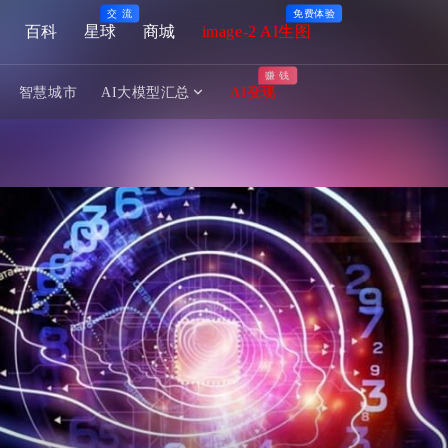
交 流
免费体验
百科
星球
商城
image-2 AI生图
赚 钱
智慧城市
AI大模型汇总
AI变现