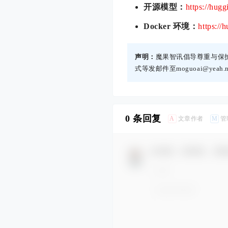
开源模型：
https://hug
Docker 环境
：
https://
声明：
魔果智讯倡导尊重与保
式等发邮件至moguoai@yea
0 条回复
A
M
文章作者
管
欢迎您，新朋友，感