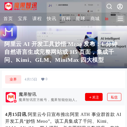
首页
宝库
课程
快讯
百科
星球
商城
image-2 
阿里云 AI 开发工具妙悟 Meoo 发布：1 分钟
自然语言生成完整网站或 H5 页面，集成千
问、Kimi、GLM、MiniMax 四大模型
0
业界
4月15日
魔果智讯
关注
私信
魔果智讯官方账号，魔果智能创始人。
4月15日讯
阿里云今日宣布推出阿里 ATH 事业群首款 AI
开发工具“妙悟 Meoo”。该工具集成了千问、Kimi、