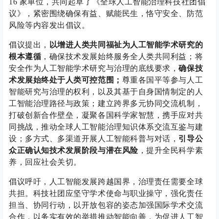
16 家单位，共同起草了《全球人工智能治理科技社团倡
议》，紧密围绕确保有益、赋能民生，恪守安全、防范
风险等内容发出倡议。
倡议提出，
以增进人类共同福祉为人工智能学术研究的
根本遵循
，确保技术发展始终服务全人类共同利益；将
安全作为人工智能学术研究与治理的底线要求，
确保技
术发展始终处于人类可控范围；
尊重各国平等参与人工
智能研究与治理的权利，以及其基于自身国情制定的人
工智能治理路径与政策；建立跨界多元协同交流机制，
打破创新合作壁垒，凝聚各国科学家智慧，携手应对共
同挑战，推动全球人工智能治理知识体系交流互鉴与建
设；多方式、多渠道开展人工智能科普与对话，
引导公
众正确认知技术发展阶段与潜在风险
，提升全民科学素
养，回应社会关切。
倡议呼吁，人工智能发展跨越国界，治理责任需要全球
共担。科技社团应坚守学术使命与职业操守，强化责任
担当、协同行动，以开放包容的姿态加强国际学术交流
合作，以务实有效的举措推动智能向善，为促进人工智