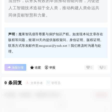
流合作，以务实有效的举措推动智能向善，为促进
人工智能技术造福于全人类，推动构建人类命运共
同体贡献智慧和力量。
声明：
魔果智讯倡导尊重与保护知识产权。如发现本站文章存在
版权等问题，烦请30天内提供版权疑问、身份证明、版权证明、
联系方式等发邮件至moguoai@yeah.net！我们将及时沟通与处
理。
0
0
海报分享
收藏
举报
0 条回复
A
M
文章作者
管理员
欢迎您，新朋友，感谢参与互动！
确认修改