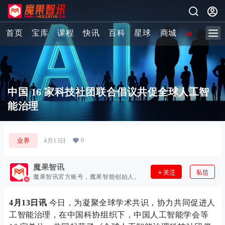
首页
宝库
课程
快讯
百科
星球
商城
image-2 
中国 16 家科技社团联合倡议共促全球人工智
能治理
0
业界
4月13日
魔果智讯
关注
私信
魔果智讯官方账号，魔果智能创始人。
4月13日讯
今日，为凝聚全球学术共识，协力共同促进人
工智能治理，在中国科协组织下，中国人工智能学会等