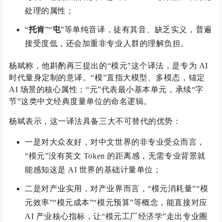
处理的属性；
“
托肯
”“
屯
”等单纯音译，徒有其音、缺乏实义，普遍
接受度低，还会加重非专业人群的理解负担。
杨斌称，他斟酌再三提出的“模元”这个译法，是专为 AI
时代量身定制的意译。“模”直指大模型、多模态，锚定
AI 场景的核心属性；“元”代表最小基本单元，承续“字
节”这类中文经典度量单位的命名逻辑。
杨斌表示，这一译法具备三大不可替代的优势：
一是对大众友好，对中文世界的非专业受众而言，
“模元”没有英文 Token 的距离感，无需专业背景就
能感知这是 AI 世界的基础计量单位；
二是对产业实用，对产业界而言，“模元消耗量”“模
元效率”“模元成本”“模元预算”等概念，能直接对应
AI 产业核心指标，让“模元工厂经济学”走出专业圈