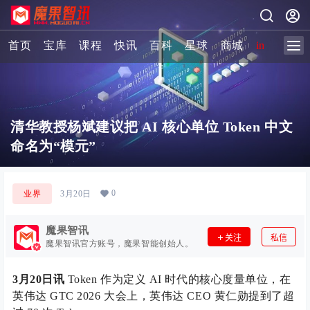
首页
宝库
课程
快讯
百科
星球
商城
image-2 
清华教授杨斌建议把 AI 核心单位 Token 中文
命名为“模元”
0
业界
3月20日
魔果智讯
关注
私信
魔果智讯官方账号，魔果智能创始人。
3月20日讯
Token 作为定义 AI 时代的核心度量单位，在
英伟达 GTC 2026 大会上，英伟达 CEO 黄仁勋提到了超