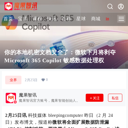
首页
宝库
课程
快讯
百科
星球
商城
image-2 
你的本地机密文档安全了：微软下月将剥夺
Microsoft 365 Copilot 敏感数据处理权
0
业界
2月25日
魔果智讯
关注
私信
魔果智讯官方账号，魔果智能创始人。
2月25日讯
科技媒体 bleepingcomputer 昨日（2 月 24
日）发布博文，报道称
微软将全面扩展数据防泄漏