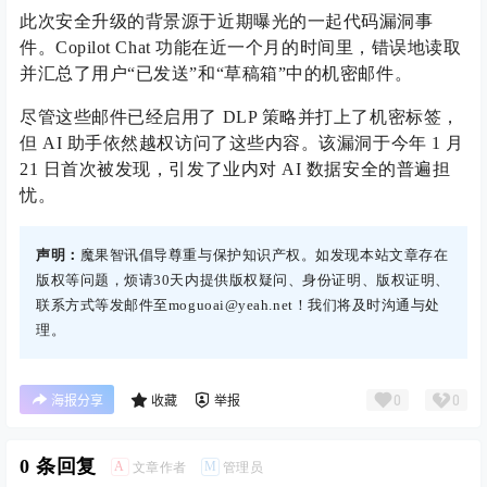
此次安全升级的背景源于近期曝光的一起代码漏洞事
件。Copilot Chat 功能在近一个月的时间里，错误地读取
并汇总了用户“已发送”和“草稿箱”中的机密邮件。
尽管这些邮件已经启用了 DLP 策略并打上了机密标签，
但 AI 助手依然越权访问了这些内容。该漏洞于今年 1 月
21 日首次被发现，引发了业内对 AI 数据安全的普遍担
忧。
声明：
魔果智讯倡导尊重与保护知识产权。如发现本站文章存在
版权等问题，烦请30天内提供版权疑问、身份证明、版权证明、
联系方式等发邮件至moguoai@yeah.net！我们将及时沟通与处
理。
0
0
海报分享
收藏
举报
0 条回复
A
M
文章作者
管理员