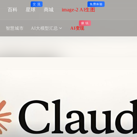
交 流
免费体验
百科
星球
商城
image-2 AI生图
赚 钱
智慧城市
AI大模型汇总
AI变现