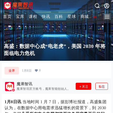
首页
宝库
课程
快讯
百科
星球
商城
image-2 
高盛：数据中心成“电老虎”，美国 2030 年将
面临电力危机
0
业界
1月8日
魔果智讯
关注
私信
魔果智讯官方账号，魔果智能创始人。
1月8日讯
当地时间 1 月 7 日，据彭博社报道，高盛集团
认为，在数据中心用电需求迅猛增长的背景下，到 2030