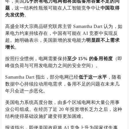
年，美国
几乎所有电力电网都将面临备用容量不足的问
题
，这一结构性瓶颈可能在人工智能竞争中让
中国取得
先发优势
。
高盛全球大宗商品研究联席主管 Samantha Dart 认为，如
果电力约束持续存在，中国有可能在 AI 竞赛中实现反
超。她明确表示，美国新增的发电能力
明显跟不上需求
增长
。
按照行业惯例，电网需要保持
至少 15% 的备用裕度
（即
峰值负荷与可用发电能力之间的安全空间）。
Samantha Dart 指出，部分电网已经
低于这一水平
，随着
数据中心持续拉动用电需求，备用不足的问题在未来几
年只会进一步恶化。
美国电力系统高度分散，由多个区域电网和大量公用事
业公司组成。在经历了近 20 年投资增长乏力之后，这种
结构使得基础设施扩建变得更加困难。
报道指出，即便美国政府将 AI 竞争上升为国家优先事