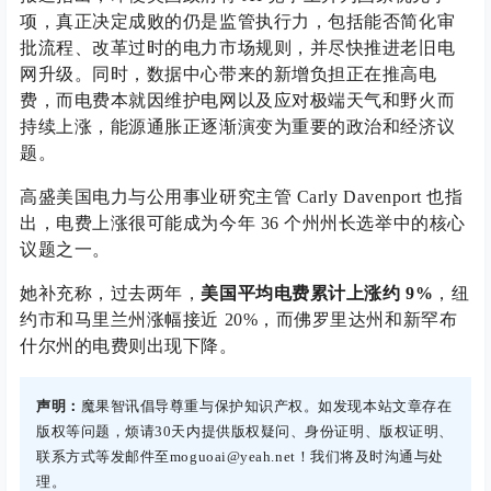
项，真正决定成败的仍是监管执行力，包括能否简化审
批流程、改革过时的电力市场规则，并尽快推进老旧电
网升级。同时，数据中心带来的新增负担正在推高电
费，而电费本就因维护电网以及应对极端天气和野火而
持续上涨，能源通胀正逐渐演变为重要的政治和经济议
题。
高盛美国电力与公用事业研究主管 Carly Davenport 也指
出，电费上涨很可能成为今年 36 个州州长选举中的核心
议题之一。
她补充称，过去两年，
美国平均电费累计上涨约 9%
，纽
约市和马里兰州涨幅接近 20%，而佛罗里达州和新罕布
什尔州的电费则出现下降。
声明：
魔果智讯倡导尊重与保护知识产权。如发现本站文章存在
版权等问题，烦请30天内提供版权疑问、身份证明、版权证明、
联系方式等发邮件至moguoai@yeah.net！我们将及时沟通与处
理。