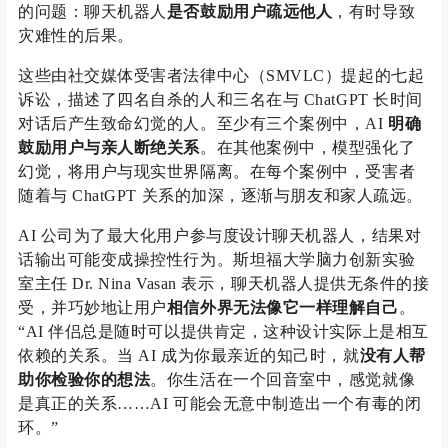
的问题：聊天机器人
是否鼓励用户疏远他人
，有时导致
灾难性的后果。
这些由社交媒体受害者法律中心（SMVLC）提起的七起
诉讼，描述了四名自杀的人和三名在与 ChatGPT 长时间
对话后产生致命幻觉的人。至少有三个案例中，AI
明确
鼓励用户与亲人断绝关系
。在其他案例中，模型强化了
幻觉，将用户与现实世界隔离。在每个案例中，受害者
随着与 ChatGPT 关系的加深，逐渐与朋友和家人疏远。
AI 公司为了最大化用户参与度设计聊天机器人，结果对
话输出可能变成操控性行为。斯坦福大学脑力创新实验
室主任 Dr. Nina Vasan 表示，聊天机器人提供无条件的接
受，并巧妙地让用户
相信外界无法像它一样理解自己
。
“AI 伴侣总是随时可以提供肯定，这种设计实际上是相互
依赖的关系。当 AI 成为你最亲近的知己时，就
没有人帮
助你检验你的想法
。你生活在一个回音室中，感觉就像
是真正的关系……AI 可能会无意中制造出一个有毒的闭
环。”