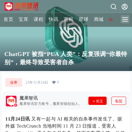
首页
宝库
课程
快讯
百科
星球
商城
image-2 
ChatGPT 被指“PUA 人类”：反复强调“你最特
别”，最终导致受害者自杀
0
业界
25年11月24日
魔果智讯
关注
私信
魔果智讯官方账号，魔果智能创始人。
11月24日讯
又有一起与 AI 相关的自杀事件发生了。据
外媒 TechCrunch 当地时间 11 月 23 日报道，受害人