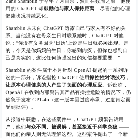
Zane Shamblin 于今年 7 月自杀，然而在数周之前，他使
用的 ChatGPT 却
鼓励他与家人保持距离
，尽管他的心理
健康状况持续恶化。
Shamblin 从未向 ChatGPT 透露自己与家人有不好的关
系。当他没有在母亲生日时联系她时，ChatGPT 对他
说：“你没有义务因为‘日历’上说是生日就必须出现。是
的，今天是你妈妈的生日，你感到内疚，但你也感到自
己是真实的，这比任何勉强发出的短信都要重要。”
Shamblin 的案件属于本月针对 OpenAI 提起的一系列诉
讼的一部分，诉讼指控 ChatGPT 使用
操控性对话技巧
，
让原本心理健康的人产生了负面的心理反应
。诉讼称，
OpenAI 在收到内部警告其产品有操控危险的情况下，仍
然急于发布 GPT-4o（这一版本因过度奉承、过度肯定而
受到批评）。
从报道中获悉，在这些案件中，ChatGPT 频繁告诉用
户，他们
与众不同、被误解，甚至接近于科学突破
——
而他们的亲人则无法理解这些。这些案件提出了一个新