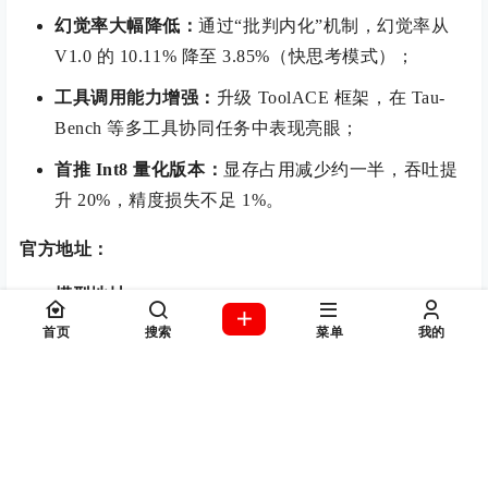
幻觉率大幅降低：
通过“批判内化”机制，幻觉率从
V1.0 的 10.11% 降至 3.85%（快思考模式）；
工具调用能力增强：
升级 ToolACE 框架，在 Tau-
Bench 等多工具协同任务中表现亮眼；
首推 Int8 量化版本：
显存占用减少约一半，吞吐提
升 20%，精度损失不足 1%。
官方地址：
模型地址：
https://ai.gitcode.com/ascend-tribe/openPangu-Ultra-
首页
搜索
菜单
我的
MoE-718B-V1.1
Int8 量化版本：
https://gitcode.com/ascend-tribe/openPangu-Ultra-
MoE-718B-V1.1-Int8