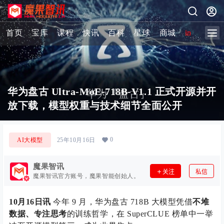
首页
宝库
课程
快讯
百科
星球
商城
image-2 
华为盘古 Ultra-MoE-718B-V1.1 正式开源并开
放下载，模型权重与技术细节全面公开
0
AI大模型
25年10月16日
魔果智讯
关注
私信
魔果智讯官方账号，魔果智能创始人。
10月16日讯
今年 9 月，华为盘古 718B 大模型凭借
不堆
数据、专注思考
的训练哲学，在 SuperCLUE 榜单中一举