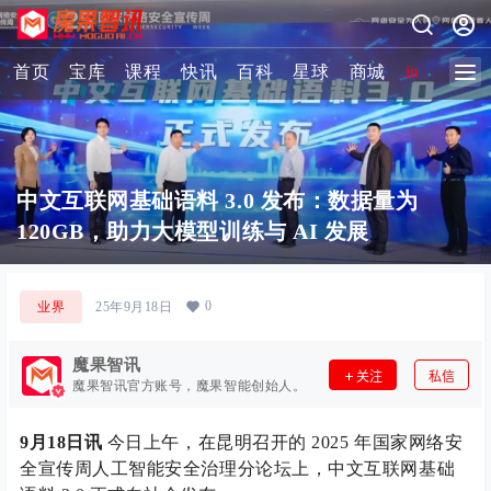
首页
宝库
课程
快讯
百科
星球
商城
image-2 
中文互联网基础语料 3.0 发布：数据量为
120GB，助力大模型训练与 AI 发展
0
业界
25年9月18日
魔果智讯
关注
私信
魔果智讯官方账号，魔果智能创始人。
9月18日讯
今日上午，在昆明召开的 2025 年国家网络安
全宣传周人工智能安全治理分论坛上，中文互联网基础