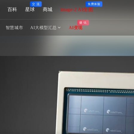
交 流
免费体验
百科
星球
商城
image-2 AI生图
赚 钱
智慧城市
AI大模型汇总
AI变现