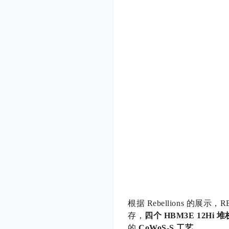
根据 Rebellions 的展示，R
存，
四个 HBM3E 12Hi 堆
的
CoWoS-S 工艺
。