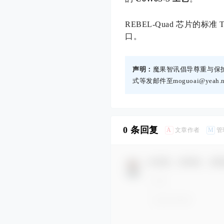
REBEL-Quad 芯片的标准 TD
口。
声明：
魔果智讯倡导尊重与保
式等发邮件至moguoai@yea
0 条回复
A
M
文章作者
管
欢迎您，新朋友，感