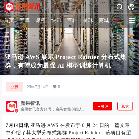
首页
宝库
课程
快讯
百科
星球
商城
image-2 
亚马逊 AWS 展示 Project Rainier 分布式集
群，有望成为最强 AI 模型训练计算机
0
业界
25年7月14日
魔果智讯
关注
私信
魔果智讯官方账号，魔果智能创始人。
7月14日讯
亚马逊 AWS 在发布于 6 月 24 日的一篇文章
中介绍了其大型分布式集群 Project Rainier，该项目有望