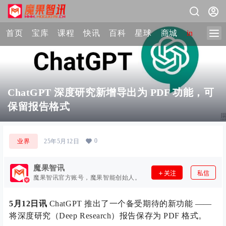
首页
宝库
课程
快讯
百科
星球
商城
image-2 
ChatGPT 深度研究新增导出为 PDF 功能，可
保留报告格式
0
业界
25年5月12日
魔果智讯
关注
私信
魔果智讯官方账号，魔果智能创始人。
5月12日讯
ChatGPT 推出了一个备受期待的新功能 ——
将深度研究（Deep Research）报告保存为 PDF 格式。