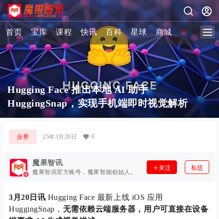
首页
宝库
课程
快讯
百科
星球
商城
image-2 
Hugging Face 推出本地 AI 助手
HuggingSnap，实现手机端即时视觉解析
0
业界
25年3月20日
魔果智讯
关注
私信
魔果智讯官方账号，魔果智能创始人。
3月20日讯
Hugging Face 最新上线 iOS 应用
HuggingSnap，
无需依赖云端服务器，用户可直接在设备