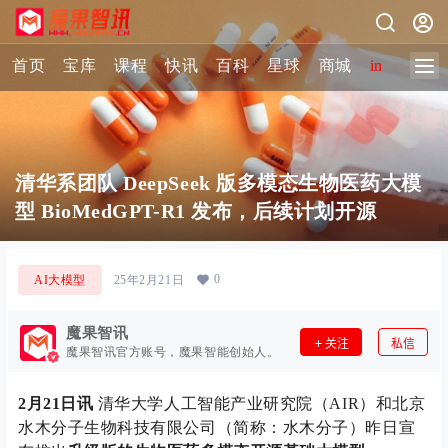
首页
宝库
课程
快讯
百科
星球
商城
image-2 
清华系团队 DeepSeek 版多模态生物医药大模
型 BioMedGPT-R1 发布，后续计划开源
0
AI大模型
25年2月21日
魔果智讯
关注
私信
魔果智讯官方账号，魔果智能创始人。
2月21日讯
清华大学人工智能产业研究院（AIR）和北京
水木分子生物科技有限公司（简称：水木分子）昨日宣