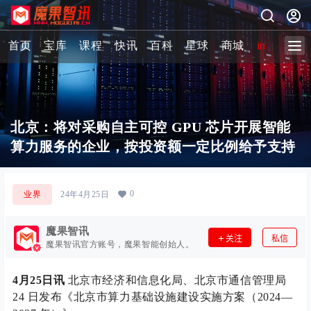
首页
宝库
课程
快讯
百科
星球
商城
image-2 
北京：将对采购自主可控 GPU 芯片开展智能
算力服务的企业，按投资额一定比例给予支持
0
业界
24年4月25日
魔果智讯
关注
私信
魔果智讯官方账号，魔果智能创始人。
4月25日讯
北京市经济和信息化局、北京市通信管理局
24 日发布《北京市算力基础设施建设实施方案（2024—