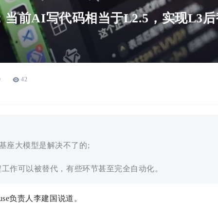
当前AI写代码相当于L2.5，实现L3后
0
42
靠基座大模型是解决不了的;
%编程工作可以被替代，有些环节甚至完全自动化。
use负责人李建国说道。