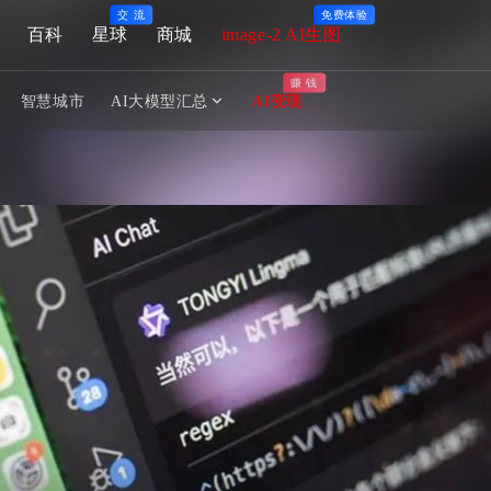
交 流
免费体验
百科
星球
商城
image-2 AI生图
赚 钱
智慧城市
AI大模型汇总
AI变现