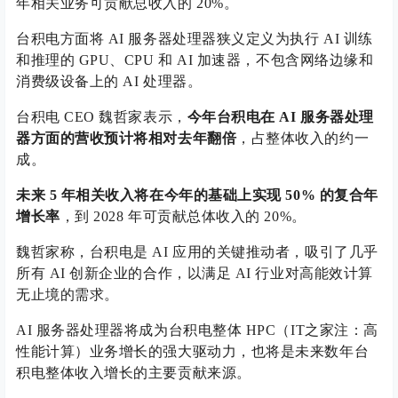
年相关业务可贡献总收入的 20%。
台积电方面将 AI 服务器处理器狭义定义为执行 AI 训练
和推理的 GPU、CPU 和 AI 加速器，不包含网络边缘和
消费级设备上的 AI 处理器。
台积电 CEO 魏哲家表示，
今年台积电在 AI 服务器处理
器方面的营收预计将相对去年翻倍
，占整体收入的约一
成。
未来 5 年相关收入将在今年的基础上实现 50% 的复合年
增长率
，到 2028 年可贡献总体收入的 20%。
魏哲家称，台积电是 AI 应用的关键推动者，吸引了几乎
所有 AI 创新企业的合作，以满足 AI 行业对高能效计算
无止境的需求。
AI 服务器处理器将成为台积电整体 HPC（IT之家注：高
性能计算）业务增长的强大驱动力，也将是未来数年台
积电整体收入增长的主要贡献来源。