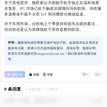
关于其他需求，魏哲家认为智能手机市场正在温和地逐
步复苏、PC 市场已处于触底后缓慢回升的阶段、传统服
务器整体不瘟不火而 IoT 和消费部分继续低迷。
对于车用市场，台积电上个季度持有较为乐观的看法，
但目前还是认为其继续处于库存盘整的阶段。
声明：
魔果智讯倡导尊重与保护知识产权。如发现本站文章存在
版权等问题，烦请30天内提供版权疑问、身份证明、版权证明、
联系方式等发邮件至moguoai@yeah.net！我们将及时沟通与处
理。
0
0
海报分享
收藏
举报
0 条回复
A
M
文章作者
管理员
欢迎您，新朋友，感谢参与互动！
确认修改