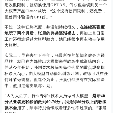
用次数限制，就切换使用GPT 3.5。偶尔也会切到另一个
大模型产品Claude试玩，“这个没有使用限制，还免费，
但使用体验没有GPT好。”
不过，这种狂热态度，并没能持续很久，
在连续高强度
地玩了两个月后，张晨的兴趣逐渐褪去
，再加上其日常
工作还很难通过大模型助力，她已经很少再主动去使用
大模型。
实际上，早在去年下半年，张晨所在的某知名健身连锁
品牌，就已在内部推出大模型来帮教练生成训练内容，
并从今年开始，强制要求教练将每位会员的重点观察指
标录入App，由大模型自动输出训练计划，教练可以在任
何环节做调整。但迄今为止，张晨仍然没有在实际授课
中，使用过这类锻炼计划。
“因为太烂了。行业专家+技术人员做出大模型，
是帮40
分从业者更轻松的做到60-70分，我觉得80分以上的教练
就不会用了
，除非特别偷懒或者课多忙不过来的。”张晨