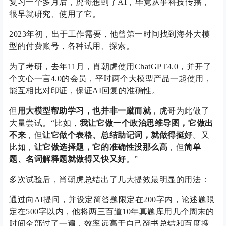
复习一个多月后，虎哥想到了AI，毕竟从事科技传播，
很早就研究、使用了它。
2023年初，出于工作需要，他曾第一时间找到海外大模
型的付费账号，各种试用、探索。
为了考研，去年11月，肖朝虎使用ChatGPT4.0，并开了
个文心一言4.0的会员，平时两个大模型产品一起使用，
能互相比对印证，保证AI回复的准确性。
但
用大模型帮助学习，也并非一蹴而就
，虎哥为此做了
大量尝试。“比如，
我让它做一个政治思维导图，它做出
不来
，但
让它做个表格、总结助记词，就做得挺好
。又
比如，
让它做选择题，它的准确性没那么高
，但
简单
题、名词解释题就做得又快又好
。”
多次试验后，肖朝虎总结出了几大提效最明显的用法：
通过向AI提问，并设定简答题限定在200字内，论述题限
定在500字以内，他将两三百道10年真题库用几个周末的
时间全部过了一遍，效率远高于自己翻书总结和百度搜