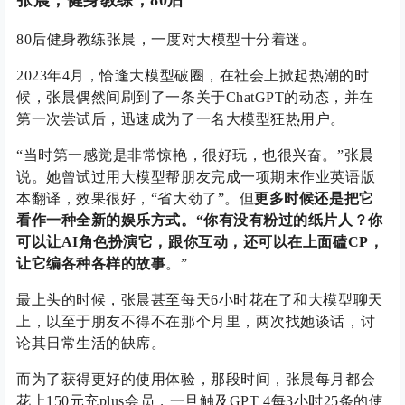
张晨，健身教练，80后
80后健身教练张晨，一度对大模型十分着迷。
2023年4月，恰逢大模型破圈，在社会上掀起热潮的时
候，张晨偶然间刷到了一条关于ChatGPT的动态，并在
第一次尝试后，迅速成为了一名大模型狂热用户。
“当时第一感觉是非常惊艳，很好玩，也很兴奋。”张晨
说。她曾试过用大模型帮朋友完成一项期末作业英语版
本翻译，效果很好，“省大劲了”。但
更多时候还是把它
看作一种全新的娱乐方式。“你有没有粉过的纸片人？你
可以让AI角色扮演它，跟你互动，还可以在上面磕CP，
让它编各种各样的故事
。”
最上头的时候，张晨甚至每天6小时花在了和大模型聊天
上，以至于朋友不得不在那个月里，两次找她谈话，讨
论其日常生活的缺席。
而为了获得更好的使用体验，那段时间，张晨每月都会
花上150元充plus会员，一旦触及GPT 4每3小时25条的使