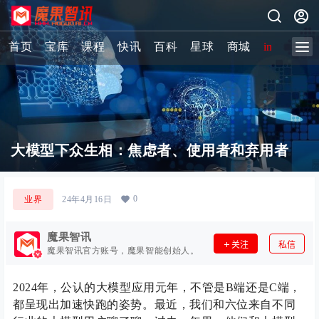
首页
宝库
课程
快讯
百科
星球
商城
image-2 
大模型下众生相：焦虑者、使用者和弃用者
0
业界
24年4月16日
魔果智讯
关注
私信
魔果智讯官方账号，魔果智能创始人。
2024年，公认的大模型应用元年，不管是B端还是C端，
都呈现出加速快跑的姿势。最近，我们和六位来自不同