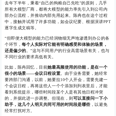
去年下半年，秉着“自己的狗粮自己先吃”的原则，几乎
所有大模型厂商，都将大模型的能力率先引入到公司内
部办公流程，并推动内部先用起来。陈冉也在这个过程
中，接触并试用了许多功能，如会议纪要、根据演讲PPT
逐字生成文稿等。
“但即便大模型的能力已经润物细无声地渗透到办公的各
个环节，
每个人实际对它能有明确感受和体验的场景，
还是偏少的
。”这与不同用户的行业高需场景有关，也与
不同行业的要求高低有关。
比如，陈冉回忆，目前
她最高频使用的功能，是在一个
很小的场景——会议日程设置
。由于业务需要，她经常
要跨部门沟通，以前，她要拉10个人开会，需要先建一
个会议日程，再将这些人一个个添加到列表里后，才能
看到系统提示，哪些时间段某个人是有其他日程冲突
的，并据此进一步调整。但现在，则
可以直接问一下小
助手，这几个人明天共同可用的时间段是哪些
，以避免
经常打扰对方。