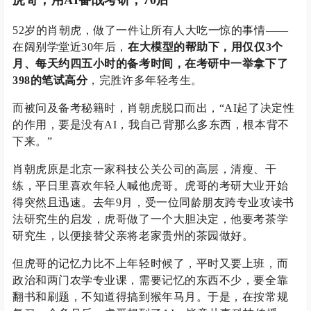
虎哥，用AI备战考研，70后
52岁的肖朝虎，做了一件让所有人大吃一惊的事情——
在阔别学堂近30年后，
在大模型的帮助下，用仅仅3个
月、每天约四五小时的备考时间，在考研中一举拿下了
398的笔试高分
，完胜许多年轻考生。
而被问及备考秘籍时，肖朝虎脱口而出，“AI起了决定性
的作用，要是没有AI，我自己背那么多东西，根本背不
下来。”
肖朝虎原是北京一家科技公关公司的高层，清瘦、干
练，平日里喜欢年轻人喊他虎哥。虎哥的考研大业开始
得突然且迅速。去年9月，受一位同龄朋友跨专业攻读书
法研究生的启发，虎哥做了一个大胆决定，他要考茶学
研究生，以便接替父亲将老家贵州的茶园做好。
但虎哥的记忆力比不上年轻时候了，平时又要上班，而
政治和两门农学专业课，需要记忆的东西不少，要全靠
翻书和刷题，不知道得搞到猴年马月。于是，在按常规