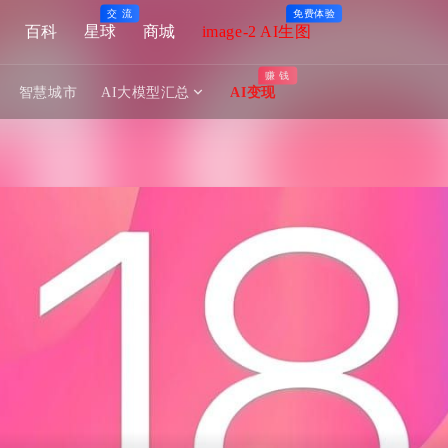
交 流
免费体验
百科
星球
商城
image-2 AI生图
赚 钱
智慧城市
AI大模型汇总
AI变现