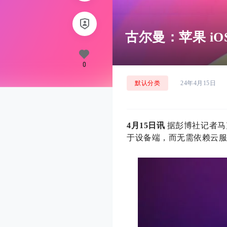
古尔曼：苹果 iO
0
默认分类
24年4月15日
4月15日讯
据彭博社记者马克・
于设备端，而无需依赖云