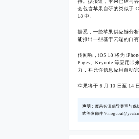
持。据报道，苹果已经与谷歌、
会包含苹果自研的类似于 Ch
18 中。
据悉，一些苹果供应链分析师
能推出一些基于云端的自有生
传闻称，iOS 18 将为 iPhon
Pages、Keynote 等
力，并允许信息应用自动
苹果将于 6 月 10 日至 
声明：
魔果智讯倡导尊重与保
式等发邮件至moguoai@yea