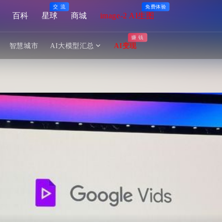
交 流
免费体验
百科
星球
商城
image-2 AI生图
赚 钱
智慧城市
AI大模型汇总
AI变现