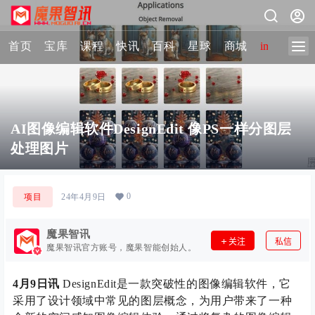
首页
宝库
课程
快讯
百科
星球
商城
image-2 
AI图像编辑软件DesignEdit 像PS一样分图层
处理图片
0
项目
24年4月9日
魔果智讯
关注
私信
魔果智讯官方账号，魔果智能创始人。
4月9日讯
DesignEdit是一款突破性的图像编辑软件，它
采用了设计领域中常见的图层概念，为用户带来了一种