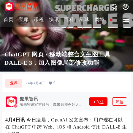
首页
宝库
课程
快讯
百科
星球
商城
image-2 
ChatGPT 网页 / 移动端整合文生图工具
DALL-E 3，加入图像局部修改功能
0
业界
24年4月4日
魔果智讯
关注
私信
魔果智讯官方账号，魔果智能创始人。
4月4日讯
今日凌晨，OpenAI 发文宣布：用户现在可以
在 ChatGPT 中跨 Web、iOS 和 Android 使用 DALL-E 生