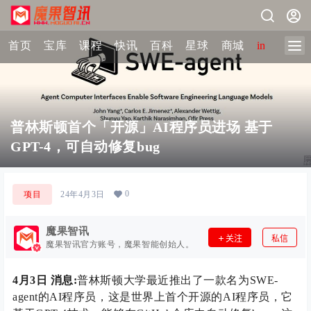
首页
宝库
课程
快讯
百科
星球
商城
image-2 
普林斯顿首个「开源」AI程序员进场 基于
GPT-4，可自动修复bug
0
项目
24年4月3日
魔果智讯
关注
私信
魔果智讯官方账号，魔果智能创始人。
4月3日 消息:
普林斯顿大学最近推出了一款名为SWE-
agent的AI程序员，这是世界上首个开源的AI程序员，它